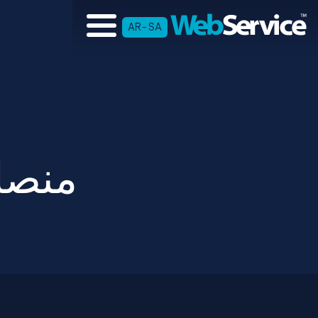
AR-SA
منصا