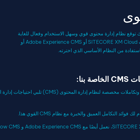
وى
ل منصات CMS الخاصة بنا، يمكنك توقع نظام إدارة محتوى قوي وسهل الاستخدام وفعال للغاية
يبسط عملية نشر المحتوى الرقمي والحفاظ عليه. سواء اخترت SITECORE XM Cloud أو Adobe Experience CMS أو
بنا:
نحن متخصصون في إنشاء تصميمات وتكاملات مخص