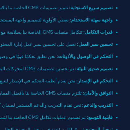
تصميم سريع الاستجابة:
تتميز تصميمات CMS الخاصة بنا بالاستجابة، مما يضمن تجربة مستخدم متسقة وجذابة بصريًا عبر مختلف الأجهزة وأحجام الشاشات.
واجهة سهلة الاستخدام:
نعطي الأولوية لتصميم واجهة المستخدم (UI) لإنشاء لوحات معلومات بديهية وجذابة بصريًا وسهلة التنقل، مما يجعل إدارة المحتوى
قدرات التكامل:
تتكامل منصات CMS الخاصة بنا بسلاسة مع العديد من أدوات الطرف الثالث وواجهات برمجة التطبيقات والأنظمة، مما يتيح الوظائف المحسنة وتوزيع المحتوى.
تحسين سير العمل:
نعمل على تحسين سير عمل إدارة المحتوى،
التحكم في الوصول والأذونات:
نحن نطبق تحكمًا قويًا في وصو
تصميم صديق للبيئة:
تم تحسين تصميمات CMS لمحركات البحث، مما يسهل تصنيفات محركات البحث المحسنة وإمكانية الاكتشاف.
التحكم في الإصدار:
نحن نقدم أنظمة التحكم في الإصدار لتتبع 
التوافق والأمان:
تلتزم منصات CMS الخاصة بنا بأفضل الممارسات الصناعية لأمن البيانات، مما يضمن سلامة وسلامة المحتوى الخاص بك.
التدريب والدعم:
نحن نقدم التدريب والدعم المستمر لضمان كفاءة فريقك في استخدام
قابلية التوسع:
تم تصميم عمليات تكامل CMS الخاصة بنا لتنمو مع عملك. يمكنك توسيع موقع الويب الخاص بك أو قدرات إدارة المحتوى مع تطور احتياجاتك.
ترحيل المحتوى:
يمكننا المساعدة في ترحيل المحتوى الحالي الخاص بك إلى منصة CMS الج