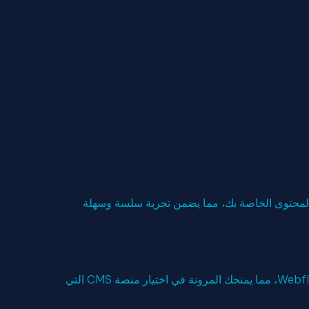
صة لنظام إدارة المحتوى (CMS) تلبي احتياجات إدارة المحتوى الخاصة بك، مما يضمن تجربة سلسة وسهلة
بالإضافة إلى SITECORE XM Cloud، نعمل أيضًا مع Adobe Experience CMS و Webflow CMS، مما يمنحك المرونة في اختيار منصة CMS التي